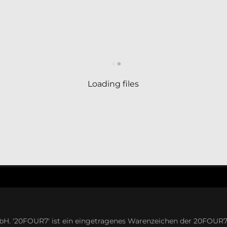
Loading files
. '20FOUR7' ist ein eingetragenes Warenzeichen der 20FOUR7 