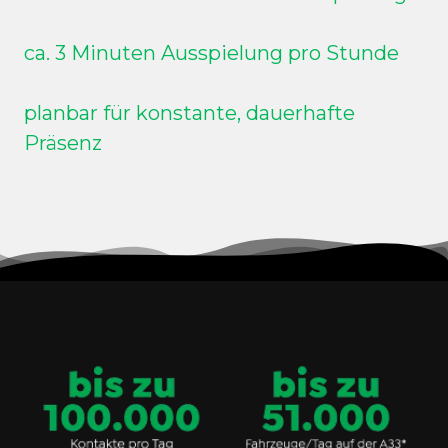
ca. 3 Minuten Ausspielung pro Stunde
planbar für konstante, dauerhafte
Präsenz