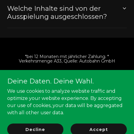
Welche Inhalte sind von der
Ausspielung ausgeschlossen?
*bei 12 Monaten mit jährlicher Zahlung. *
Verkehrsmenge A33, Quelle: Autobahn GmbH
Deine Daten. Deine Wahl.
We use cookies to analyze website traffic and
Copyright © 2026 20FOUR7 GmbH. '20FOUR7' ist ein
optimize your website experience. By accepting
eingetragenes Warenzeichen der 20FOUR7 GmbH. Alle
Rechte vorbehalten.
our use of cookies, your data will be aggregated
with all other user data.
Impressum
Decline
Accept
Datenschutzerklärung