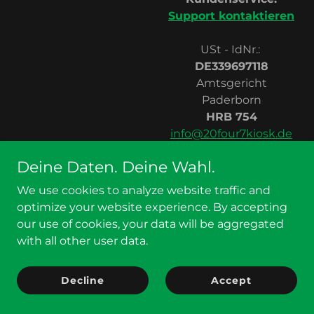
Support kontaktieren
USt - IdNr.:
DE339697118
Amtsgericht
Paderborn
HRB 754
info@20four7kiosk.de
Deine Daten. Deine Wahl.
We use cookies to analyze website traffic and
Copyright © 2026 20FOUR7 GmbH. '20FOUR7' ist ein
optimize your website experience. By accepting
eingetragenes Warenzeichen der 20FOUR7 GmbH. Alle
our use of cookies, your data will be aggregated
Rechte vorbehalten.
with all other user data.
Impressum
Decline
Accept
Datenschutzerklärung